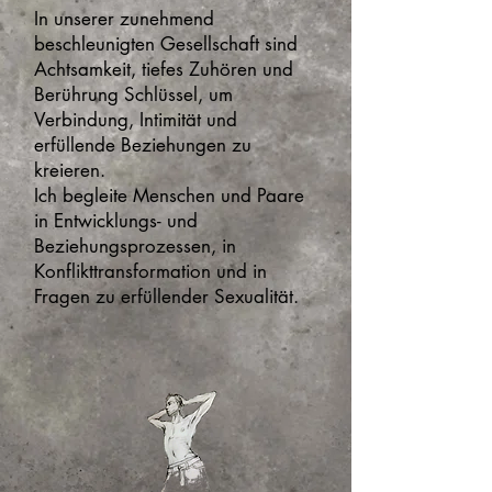
In unserer zunehmend
beschleunigten Gesellschaft sind
Achtsamkeit, tiefes Zuhören und
Berührung Schlüssel, um
Verbindung, Intimität und
erfüllende Beziehungen zu
kreieren.
Ich begleite Menschen und Paare
in Entwicklungs- und
Beziehungsprozessen, in
Konflikttransformation und in
Fragen zu erfüllender Sexualität.