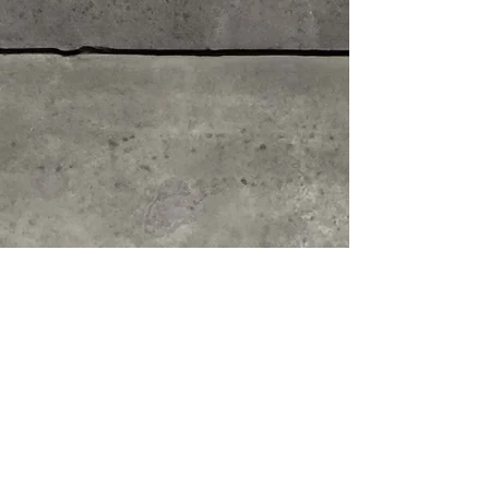
Über die Kunst des Zuhörens und
die Magie des Geldes.
Michael Endes Roman
Momo
ist
weit mehr als ein Märchen über
den Verlust von Lebenszeit.
Ein Dokumentarfilm, ein Essay und