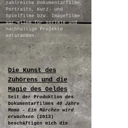
zahlreiche Dokumentarfilme,
Portraits, Kurz- und
Spielfilme bzw. Imagefilme
vor allem für soziale und
nachhaltige Projekte
entstanden.
Die Kunst des
Zuhörens und die
Magie des Geldes
Seit der Produktion des
Dokumentarfilmes
40
Jahre
Momo - Ein M
är
chen wird
erwachsen
(2013)
beschäftigen mich die