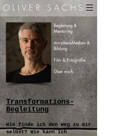
OLIVER SACHS
Begleitung &
Mentoring
morpheus
Medien &
Bildung
Film & Fotografie
Über mich
Transformations-
Begleitung
Wie finde ich den Weg zu mir
selbst? Wie kann ich