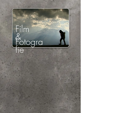
Film
&
Fotogra
fie