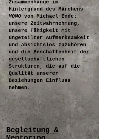
Zusammenhänge im
Hintergrund des Märchens
MOMO
von Michael Ende:
unsere Zeitwahrnehmung,
unsere Fähigkeit mit
ungeteilter Aufmerksamkeit
und absichtslos zuzuhören
und die Beschaffenheit der
gesellschaftlichen
Strukturen, die auf die
Qualität unserer
Beziehungen Einfluss
nehmen.​
Begleitung &
Mentoring