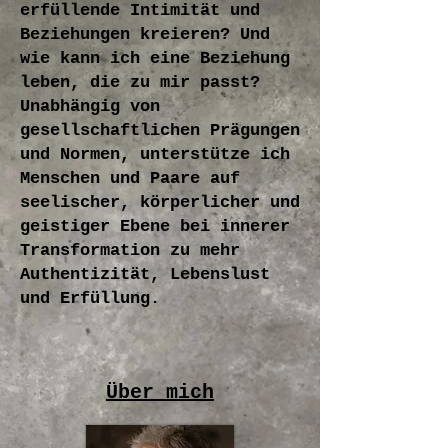
erfüllende Intimität und
Beziehungen kreieren? Und
wie kann ich eine Beziehung
leben, die zu mir passt?
Unabhängig von
gesellschaftlichen Prägungen
und Normen, unterstütze ich
Menschen und Paare auf
seelischer, körperlicher und
geistiger Ebene bei innerer
Transformation zu mehr
Authentizität, Lebenslust
und Erfüllung.
Über mich