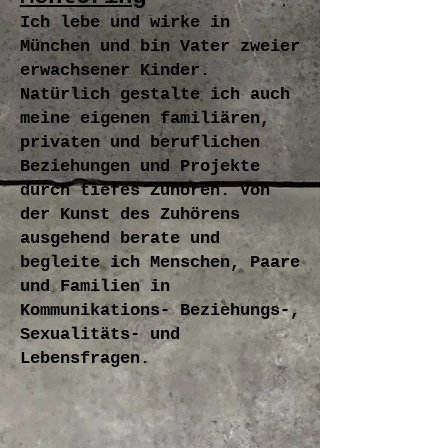
Ich lebe und wirke in
München und bin Vater zweier
erwachsener Kinder
.
Natürlich gestalte ich auch
meine eigenen familiären,
privaten und beruflichen
Beziehungen und Projekte
durch tiefes Zuhören. Von
der Kunst des Zuhörens
ausgehend berate und
begleite ich Menschen, Paare
und Familien in
Kommunikations- Beziehungs-,
Sexualitäts- und
Lebensfragen.