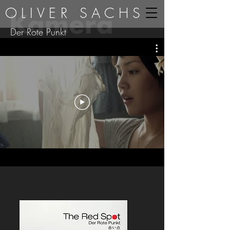
OLIVER SACHS
Der Rote Punkt